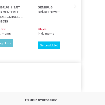
NBRUG 1 SÆT
GENBRUG
GENBRUG SORT
NAMENTERET
DRÅBEFORMET
BENHÅNDTAG P
DTAGSHALSE I
LANGSKILT
SSING
,00
84,25
300,00
l. moms
inkl. moms
inkl. moms
g i kurv
Læg i kurv
Se produktet
TILMELD NYHEDSBREV