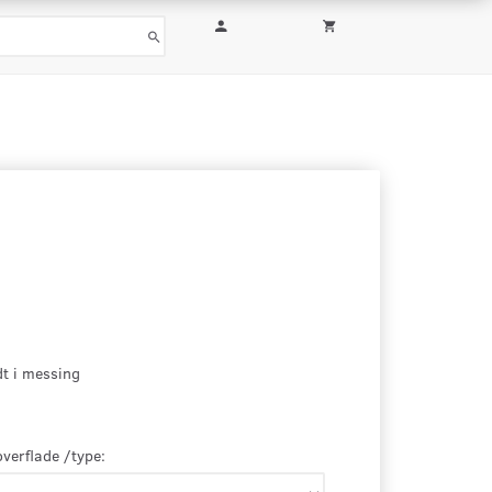
t i messing
overflade /type: