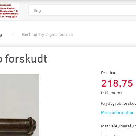
g
Genbrug Kryds greb forskudt
 forskudt
Pris fra
218,75
inkl. moms
Krydsgreb forskud
Mere information
Matriale /Metal /