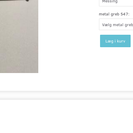
metal greb 547:
Læg i kurv