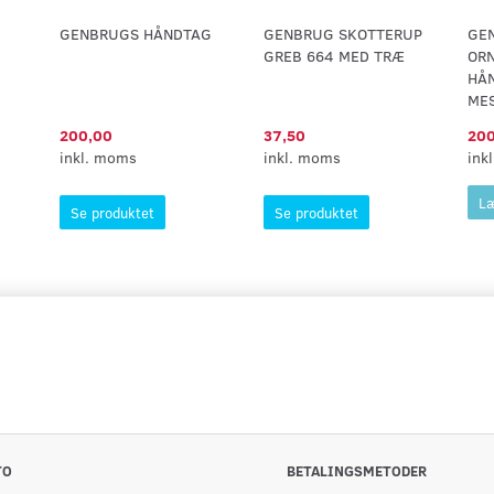
GENBRUGS HÅNDTAG
GENBRUG SKOTTERUP
GE
GREB 664 MED TRÆ
OR
HÅN
ME
200,00
37,50
200
inkl. moms
inkl. moms
ink
Læ
Se produktet
Se produktet
TO
BETALINGSMETODER