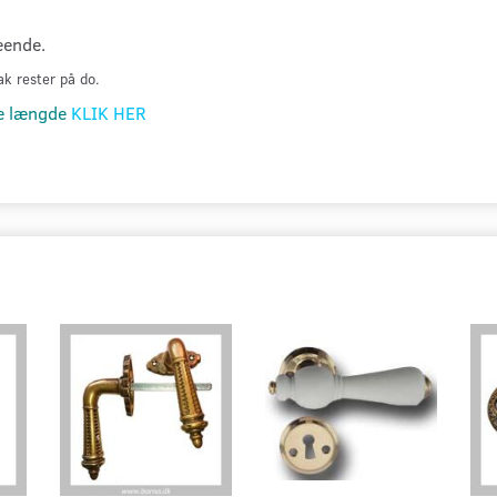
eende.
k rester på do.
ge længde
KLIK HER